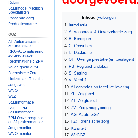
Robijn
Stuurmodel Medisch
Specialisten
Inhoud
Passende Zorg
Productiewaarde
1
Introductie
2
A: Aanspraak & Onverzekerde zorg
GGZ
3
B: Beroepen
AI - Automatisering
4
C: Consulten
Zorgregistratie
RPA - Automatisering
5
D: Declaratie
Zorgregistratie
6
OP: Overige prestatie (en toeslagen)
Rechtmatigheid ZPM
7
RB: Regiebehandelaar
Volledigheid ZPM
8
S: Setting
Forensische Zorg
Horizontaal Toezicht
9
V: Verblijf
Jeugdwet
10
AI-controles op feitelijke levering
WMO
11
ZL: Zorglabel
WLZ
12
ZT: Zorgtraject
Stuurinformatie
13
ZV: Zorgvraagtypering
FAQ – ZPM
Stuurinformatie
14
AG: Acute GGZ
ZPM Omzetprognose
15
FZ: Forensische zorg
en Afsprakenmonitor
Jeugdmonitor
16
Kwaliteit
WMO-monitor
17
WvGGZ