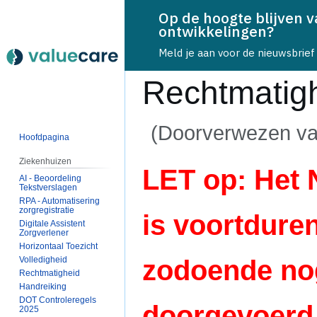
Op de hoogte blijven 
ontwikkelingen?
Meld je aan voor de nieuwsbrief
Rechtmatig
(Doorverwezen v
Hoofdpagina
Ziekenhuizen
Naar
Naar
LET op: Het
AI - Beoordeling
navigatie
zoeken
Tekstverslagen
springen
springen
RPA - Automatisering
zorgregistratie
is voortdure
Digitale Assistent
Zorgverlener
Horizontaal Toezicht
Volledigheid
zodoende no
Rechtmatigheid
Handreiking
DOT Controleregels
doorgevoerd
2025