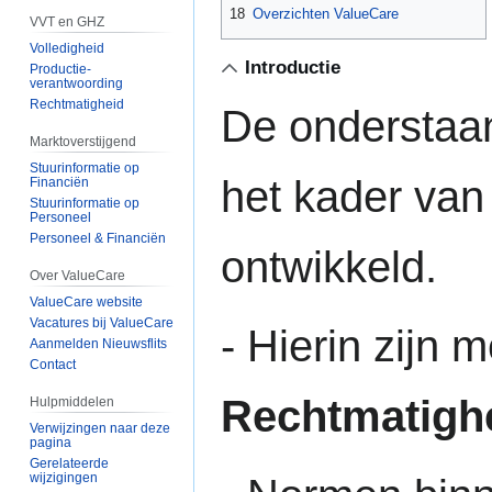
18
Overzichten ValueCare
VVT en GHZ
Volledigheid
Introductie
Productie-
verantwoording
Rechtmatigheid
De onderstaan
Marktoverstijgend
Stuurinformatie op
het kader van
Financiën
Stuurinformatie op
Personeel
Personeel & Financiën
ontwikkeld.
Over ValueCare
ValueCare website
Vacatures bij ValueCare
- Hierin zijn
Aanmelden Nieuwsflits
Contact
Rechtmatigh
Hulpmiddelen
Verwijzingen naar deze
pagina
Gerelateerde
wijzigingen