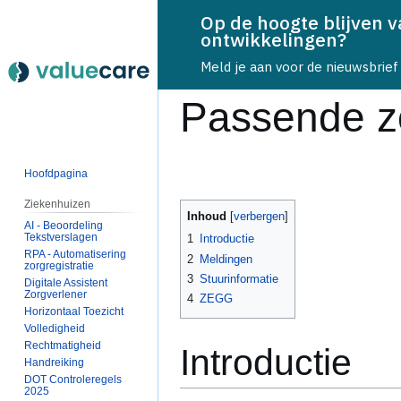
Op de hoogte blijven 
ontwikkelingen?
Meld je aan voor de nieuwsbrief
Passende z
Naar
Naar
Hoofdpagina
navigatie
zoeken
Ziekenhuizen
springen
springen
Inhoud
AI - Beoordeling
Tekstverslagen
1
Introductie
RPA - Automatisering
2
Meldingen
zorgregistratie
3
Stuurinformatie
Digitale Assistent
Zorgverlener
4
ZEGG
Horizontaal Toezicht
Volledigheid
Rechtmatigheid
Introductie
Handreiking
DOT Controleregels
2025