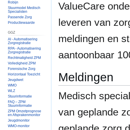
Robijn
ValueCare onder
Stuurmodel Medisch
Specialisten
Passende Zorg
leveren van zorg
Productiewaarde
GGZ
meldingen en st
AI - Automatisering
Zorgregistratie
RPA - Automatisering
aantoonbaar 1
Zorgregistratie
Rechtmatigheid ZPM
Volledigheid ZPM
Forensische Zorg
Meldingen
Horizontaal Toezicht
Jeugdwet
WMO
WLZ
Medisch specia
Stuurinformatie
FAQ – ZPM
Stuurinformatie
van geplande zor
ZPM Omzetprognose
en Afsprakenmonitor
Jeugdmonitor
geplande zorg d
WMO-monitor