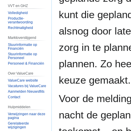
VVT en GHZ
kunt die geplan
Volledigheid
Productie-
verantwoording
alsnog door late
Rechtmatigheid
Marktoverstijgend
zorg in te plann
Stuurinformatie op
Financiën
Stuurinformatie op
Personeel
plannen. Zo he
Personeel & Financiën
Over ValueCare
keuze gemaakt.
ValueCare website
Vacatures bij ValueCare
Aanmelden Nieuwsflits
Voor de melding
Contact
Hulpmiddelen
nacht de geplan
Verwijzingen naar deze
pagina
Gerelateerde
wijzigingen