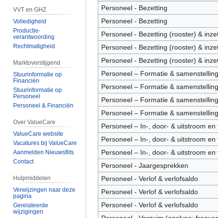
Personeel - Bezetting
VVT en GHZ
Personeel - Bezetting
Volledigheid
Productie-
Personeel - Bezetting (rooster) & inz
verantwoording
Rechtmatigheid
Personeel - Bezetting (rooster) & inz
Personeel - Bezetting (rooster) & inz
Marktoverstijgend
Personeel – Formatie & samenstellin
Stuurinformatie op
Financiën
Personeel – Formatie & samenstellin
Stuurinformatie op
Personeel
Personeel – Formatie & samenstellin
Personeel & Financiën
Personeel – Formatie & samenstellin
Over ValueCare
Personeel – In-, door- & uitstroom en
ValueCare website
Personeel – In-, door- & uitstroom en
Vacatures bij ValueCare
Personeel – In-, door- & uitstroom en
Aanmelden Nieuwsflits
Contact
Personeel - Jaargesprekken
Personeel - Verlof & verlofsaldo
Hulpmiddelen
Verwijzingen naar deze
Personeel - Verlof & verlofsaldo
pagina
Personeel - Verlof & verlofsaldo
Gerelateerde
wijzigingen
Personeel - Verzuim (analyse: frequen