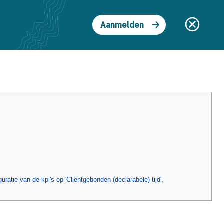
Aanmelden
Z
Aanmelden
Geschiedenis weergeven
o
e
k
e
n
uratie van de kpi's op 'Clientgebonden (declarabele) tijd',