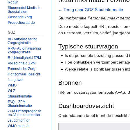
Robijn
Stuurmodel Medisch
← Terug naar GGZ Stuurinformatie
Specialisten
Passende Zorg
Stuurinformatie Personeel maakt person
Productiewaarde
Deze module koppelt HR-, rooster- en 
GGZ
en uitstroom, verzuim, verlof, jaarges
AI - Automatisering
Zorgregistratie
Typische stuurvragen
RPA - Automatisering
Zorgregistratie
Is de personele bezetting passend t
Rechtmatigheid ZPM
Hoe ontwikkelen verzuimpercentage,
Volledigheid ZPM
Welke relatie is zichtbaar tussen i
Forensische Zorg
Horizontaal Toezicht
Jeugdwet
Bronnen
WMO
WLZ
HR- en roostersystemen zoals AFAS, Bea
Stuurinformatie
FAQ – ZPM
Dashboardoverzicht
Stuurinformatie
ZPM Omzetprognose
en Afsprakenmonitor
Onderstaande tabel toont de beschikbare
Jeugdmonitor
WMO-monitor