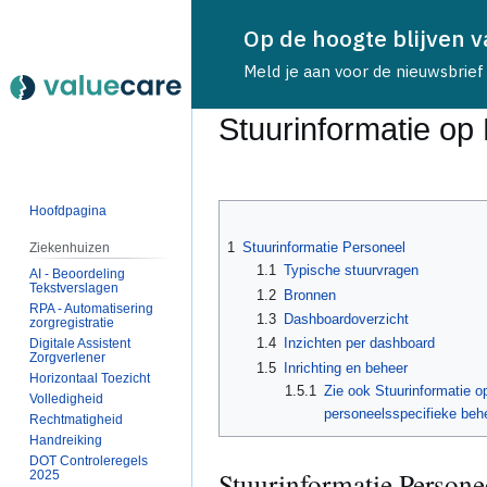
Op de hoogte blijven 
Meld je aan voor de nieuwsbrief
Stuurinformatie op
Naar
Naar
navigatie
zoeken
Hoofdpagina
springen
springen
1
Stuurinformatie Personeel
Ziekenhuizen
1.1
Typische stuurvragen
AI - Beoordeling
Tekstverslagen
1.2
Bronnen
RPA - Automatisering
1.3
Dashboardoverzicht
zorgregistratie
1.4
Inzichten per dashboard
Digitale Assistent
Zorgverlener
1.5
Inrichting en beheer
Horizontaal Toezicht
1.5.1
Zie ook Stuurinformatie op
Volledigheid
personeelsspecifieke beh
Rechtmatigheid
Handreiking
DOT Controleregels
Stuurinformatie Persone
2025