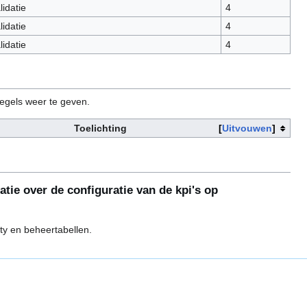
idatie
4
idatie
4
idatie
4
regels weer te geven.
Toelichting
Uitvouwen
atie over de configuratie van de kpi's op
ty en beheertabellen.