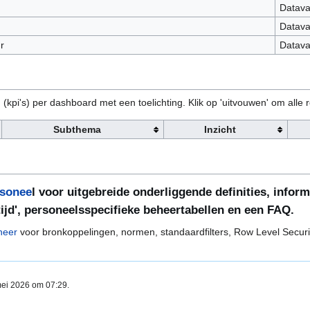
Dataval
Dataval
r
Dataval
 (kpi's) per dashboard met een toelichting. Klik op 'uitvouwen' om alle 
Subthema
Inzicht
rsonee
l voor uitgebreide onderliggende definities, inform
tijd', personeelsspecifieke beheertabellen en een FAQ.
eheer
voor bronkoppelingen, normen, standaardfilters, Row Level Securi
mei 2026 om 07:29.