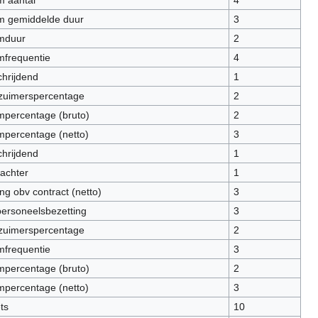
m gemiddelde duur
3
mduur
2
mfrequentie
4
chrijdend
1
zuimerspercentage
2
mpercentage (bruto)
2
mpercentage (netto)
3
chrijdend
1
achter
1
ng obv contract (netto)
3
personeelsbezetting
3
zuimerspercentage
2
mfrequentie
3
mpercentage (bruto)
2
mpercentage (netto)
3
ts
10