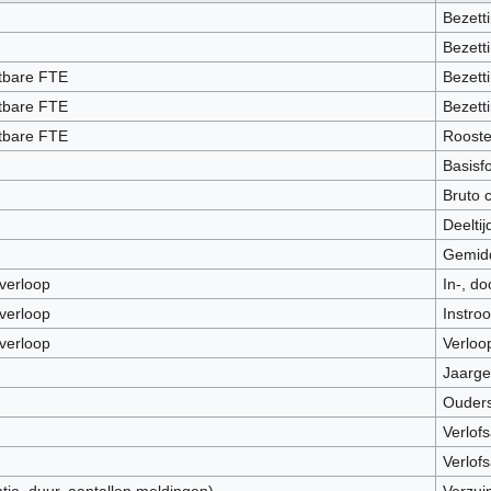
Bezett
Bezett
etbare FTE
Bezett
etbare FTE
Bezett
etbare FTE
Rooste
g
Basisfo
g
Bruto 
g
Deeltij
g
Gemidd
 verloop
In-, do
 verloop
Instro
 verloop
Verloo
Jaarge
Ouders
Verlof
Verlof
tie, duur, aantallen,meldingen)
Verzui