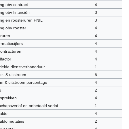
ing obv contract
4
ing obv financiën
3
ing en roosteruren PNIL
3
ing obv rooster
4
ruren
4
rmatiecijfers
4
contracturen
4
dfactor
4
elde dienstverbandduur
1
or- & uitstroom
5
om & uitstroom percentage
4
p
2
sprekken
4
chapsverlof en onbetaald verlof
1
saldo
4
saldo mutaties
2
m aantal
4