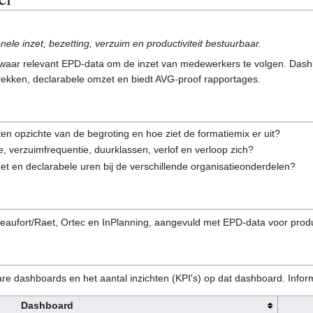
ele inzet, bezetting, verzuim en productiviteit bestuurbaar.
waar relevant EPD-data om de inzet van medewerkers te volgen. Dashboa
prekken, declarabele omzet en biedt AVG-proof rapportages.
en opzichte van de begroting en hoe ziet de formatiemix er uit?
 verzuimfrequentie, duurklassen, verlof en verloop zich?
nzet en declarabele uren bij de verschillende organisatieonderdelen?
ufort/Raet, Ortec en InPlanning, aangevuld met EPD-data voor producti
 dashboards en het aantal inzichten (KPI's) op dat dashboard. Informati
Dashboard