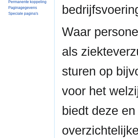
Permanente koppeling
bedrijfsvoerin
Paginagegevens
Speciale pagina's
Waar personee
als ziekteverz
sturen op bij
voor het welz
biedt deze en
overzichtelij