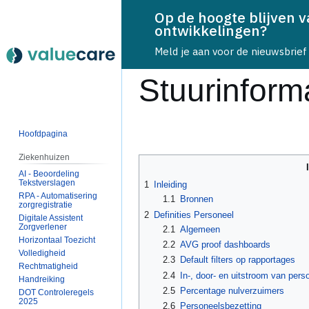
Op de hoogte blijven 
ontwikkelingen?
Meld je aan voor de nieuwsbrief
Stuurinform
Naar
Naar
Hoofdpagina
navigatie
zoeken
Ziekenhuizen
springen
springen
AI - Beoordeling
Tekstverslagen
1
Inleiding
RPA - Automatisering
1.1
Bronnen
zorgregistratie
2
Definities Personeel
Digitale Assistent
Zorgverlener
2.1
Algemeen
Horizontaal Toezicht
2.2
AVG proof dashboards
Volledigheid
2.3
Default filters op rapportages
Rechtmatigheid
2.4
In-, door- en uitstroom van pers
Handreiking
2.5
Percentage nulverzuimers
DOT Controleregels
2025
2.6
Personeelsbezetting