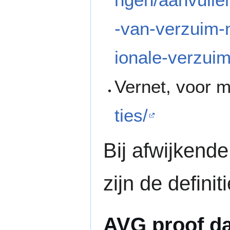
-van-verzuim-n
ionale-verzuim
Vernet, voor 
ties/
Bij afwijkende
zijn de defini
AVG proof d