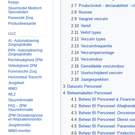
Robijn
2.7
Productiviteit - declarabiliteit - 
Stuurmodel Medisch
Specialisten
2.8
Rooster
Passende Zorg
2.9
Vangnet verzuim
Productiewaarde
2.10
Verlof
2.11
Verlof types
GGZ
2.12
Verzuim types
AI - Automatisering
Zorgregistratie
2.13
Verzuimfrequentie
RPA - Automatisering
2.14
Verzuimpercentage
Zorgregistratie
2.15
Verzuimduur
Rechtmatigheid ZPM
Volledigheid ZPM
2.16
Gemiddelde verzuimduur
Forensische Zorg
2.17
Voortschrijdend verzuim
Horizontaal Toezicht
2.18
Jaargesprekken
Jeugdwet
3
Datasets Personeel
WMO
4
Beheertabellen Personeel
WLZ
4.1
Beheer BI Personeel & Financiee
Stuurinformatie
4.2
Beheer BI Personeel: Afwijken
FAQ – ZPM
Stuurinformatie
4.3
Beheer BI Personeel: Omzetnor
ZPM Omzetprognose
4.4
Beheer BI Personeel: Dienst soor
en Afsprakenmonitor
Jeugdmonitor
4.5
Beheer BI Personeel: Paramete
WMO-monitor
4.6
Beheer BI Personeel: Productivit