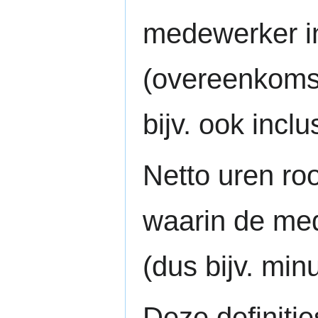
medewerker in
(overeenkomst
bijv. ook inclu
Netto uren roo
waarin de med
(dus bijv. min
Deze definiti