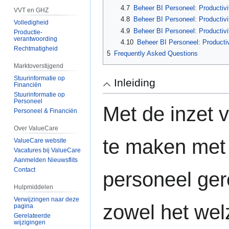
4.7
Beheer BI Personeel: Productivite
VVT en GHZ
4.8
Beheer BI Personeel: Productivit
Volledigheid
4.9
Beheer BI Personeel: Productivit
Productie-
verantwoording
4.10
Beheer BI Personeel: Productivi
Rechtmatigheid
5
Frequently Asked Questions
Marktoverstijgend
Stuurinformatie op
Inleiding
Financiën
Stuurinformatie op
Personeel
Met de inzet v
Personeel & Financiën
Over ValueCare
te maken met 
ValueCare website
Vacatures bij ValueCare
Aanmelden Nieuwsflits
Contact
personeel gere
Hulpmiddelen
Verwijzingen naar deze
zowel het wel
pagina
Gerelateerde
wijzigingen