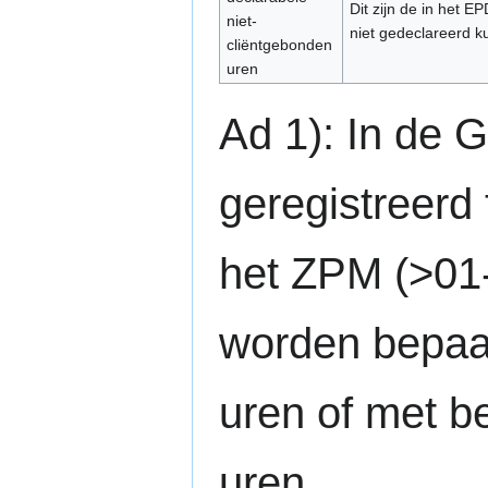
Dit zijn de in het E
niet-
niet gedeclareerd 
cliëntgebonden
uren
Ad 1): In de 
geregistreerd
het ZPM (>01-
worden bepaal
uren of met b
uren.