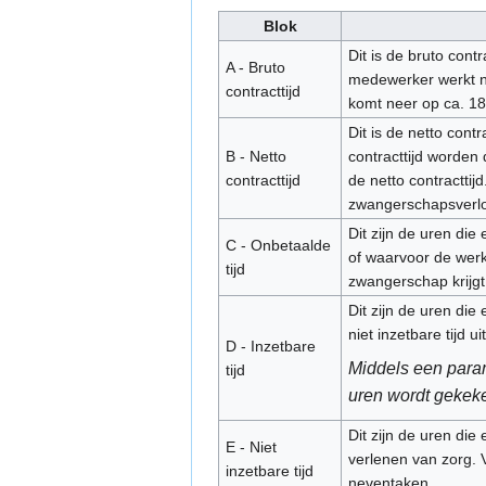
Blok
Dit is de bruto contr
A - Bruto
medewerker werkt na
contracttijd
komt neer op ca. 18
Dit is de netto cont
B - Netto
contracttijd worden
contracttijd
de netto contractti
zwangerschapsverlof
Dit zijn de uren di
C - Onbetaalde
of waarvoor de werk
tijd
zwangerschap krijg
Dit zijn de uren di
niet inzetbare tijd ui
D - Inzetbare
Middels een parame
tijd
uren wordt gekeke
Dit zijn de uren die
E - Niet
verlenen van zorg. 
inzetbare tijd
neventaken.