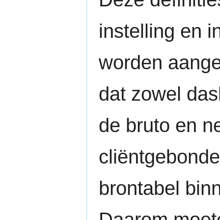
instelling en 
worden aangep
dat zowel dash
de bruto en n
cliëntgebonden
brontabel bi
Daarom moeten