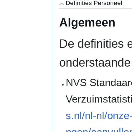
Definities Personeel
Algemeen
De definities
onderstaande
NVS Standaard
Verzuimstatist
s.nl/nl-nl/on
ngen/aanvulle