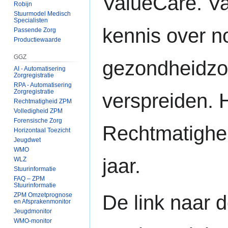
ValueCare. Va
Robijn
Stuurmodel Medisch
Specialisten
kennis over n
Passende Zorg
Productiewaarde
GGZ
gezondheidzo
AI - Automatisering
Zorgregistratie
RPA - Automatisering
Zorgregistratie
verspreiden. 
Rechtmatigheid ZPM
Volledigheid ZPM
Forensische Zorg
Rechtmatighe
Horizontaal Toezicht
Jeugdwet
WMO
jaar.
WLZ
Stuurinformatie
FAQ – ZPM
Stuurinformatie
De link naar 
ZPM Omzetprognose
en Afsprakenmonitor
Jeugdmonitor
WMO-monitor