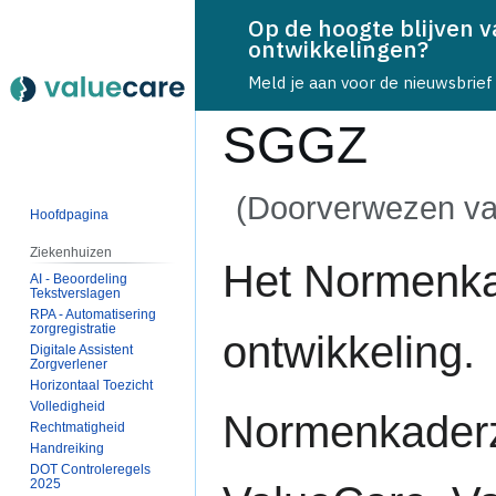
Op de hoogte blijven 
ontwikkelingen?
Meld je aan voor de nieuwsbrief
SGGZ
(Doorverwezen v
Hoofdpagina
Ziekenhuizen
Naar
Naar
Het Normenka
AI - Beoordeling
navigatie
zoeken
Tekstverslagen
springen
springen
RPA - Automatisering
zorgregistratie
ontwikkeling.
Digitale Assistent
Zorgverlener
Horizontaal Toezicht
Volledigheid
Normenkaderz
Rechtmatigheid
Handreiking
DOT Controleregels
2025