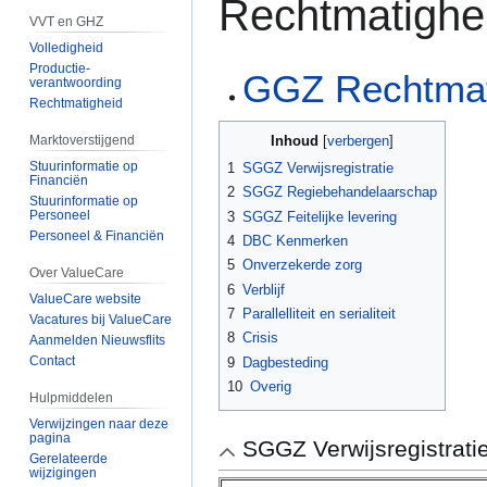
Rechtmatighe
VVT en GHZ
Volledigheid
Productie-
GGZ Rechtmat
verantwoording
Rechtmatigheid
Inhoud
Marktoverstijgend
Stuurinformatie op
1
SGGZ Verwijsregistratie
Financiën
2
SGGZ Regiebehandelaarschap
Stuurinformatie op
Personeel
3
SGGZ Feitelijke levering
Personeel & Financiën
4
DBC Kenmerken
5
Onverzekerde zorg
Over ValueCare
6
Verblijf
ValueCare website
7
Parallelliteit en serialiteit
Vacatures bij ValueCare
8
Crisis
Aanmelden Nieuwsflits
Contact
9
Dagbesteding
10
Overig
Hulpmiddelen
Verwijzingen naar deze
pagina
SGGZ Verwijsregistrati
Gerelateerde
wijzigingen