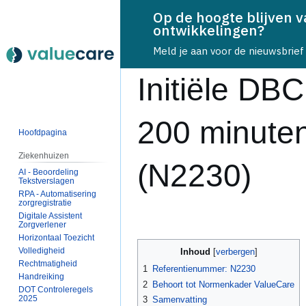
Op de hoogte blijven 
ontwikkelingen?
Meld je aan voor de nieuwsbrief
Initiële DBC
200 minuten
Hoofdpagina
Ziekenhuizen
(N2230)
AI - Beoordeling
Tekstverslagen
RPA - Automatisering
zorgregistratie
Naar
Naar
Digitale Assistent
Zorgverlener
navigatie
zoeken
Horizontaal Toezicht
springen
springen
Volledigheid
Inhoud
Rechtmatigheid
1
Referentienummer: N2230
Handreiking
2
Behoort tot Normenkader ValueCare
DOT Controleregels
2025
3
Samenvatting