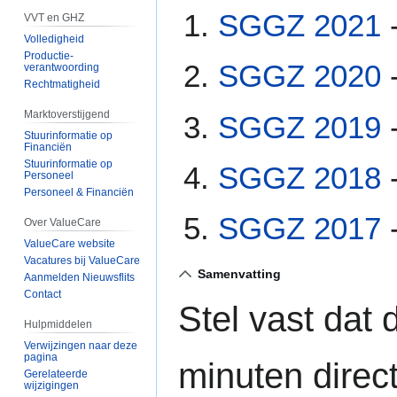
SGGZ 2021
VVT en GHZ
Volledigheid
Productie-
SGGZ 2020
verantwoording
Rechtmatigheid
Marktoverstijgend
SGGZ 2019
Stuurinformatie op
Financiën
Stuurinformatie op
SGGZ 2018
Personeel
Personeel & Financiën
SGGZ 2017
Over ValueCare
ValueCare website
Vacatures bij ValueCare
Samenvatting
Aanmelden Nieuwsflits
Contact
Stel vast dat
Hulpmiddelen
Verwijzingen naar deze
pagina
minuten direct
Gerelateerde
wijzigingen