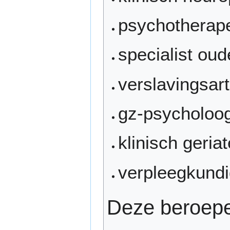
psychotherap
specialist o
verslavingsar
gz-psycholoo
klinisch geriat
verpleegkundi
Deze beroepe