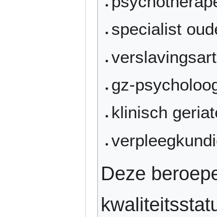
psychotherap
specialist o
verslavingsar
gz-psycholoo
klinisch geriat
verpleegkundi
Deze beroepe
kwaliteitssta