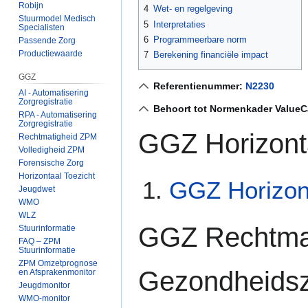
Robijn
4
Wet- en regelgeving
Stuurmodel Medisch
5
Interpretaties
Specialisten
6
Programmeerbare norm
Passende Zorg
Productiewaarde
7
Berekening financiële impact
GGZ
Referentienummer:
N2230
AI - Automatisering
Zorgregistratie
Behoort tot Normenkader ValueC
RPA - Automatisering
Zorgregistratie
GGZ Horizonta
Rechtmatigheid ZPM
Volledigheid ZPM
Forensische Zorg
Horizontaal Toezicht
GGZ Horizont
Jeugdwet
WMO
WLZ
GGZ Rechtmati
Stuurinformatie
FAQ – ZPM
Stuurinformatie
ZPM Omzetprognose
Gezondheids
en Afsprakenmonitor
Jeugdmonitor
WMO-monitor