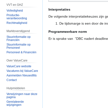
VVT en GHZ
Interpretaties
Volledigheid
Productie-
De volgende interpretatiekeuzes zijn 
verantwoording
Rechtmatigheid
De tijdsmarge is een door de ins
Marktoverstijgend
Programmeerbare norm
Stuurinformatie op
Er is sprake van “DBC nadert deadline 
Financiën
Stuurinformatie op
Personeel
Personeel & Financiën
Over ValueCare
ValueCare website
Vacatures bij ValueCare
Aanmelden Nieuwsflits
Contact
Hulpmiddelen
Verwijzingen naar deze
pagina
Gerelateerde
wijzigingen