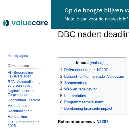
Op de hoogte blijven 
Meld je aan voor de nieuwsbrief
DBC nadert deadlin
Naar
Naar
navigatie
zoeken
Hoofdpagina
springen
springen
Inhoud
Ziekenhuizen
1
Referentienummer: N2207
AI - Beoordeling
Tekstverslagen
2
Behoort tot Normenkader ValueCare
RPA - Automatisering
3
Samenvatting
zorgregistratie
4
Wet- en regelgeving
Digitale Assistent
Zorgverlener
5
Interpretaties
Horizontaal Toezicht
6
Programmeerbare norm
Volledigheid
7
Berekening financiële impact
Rechtmatigheid
Handreiking
Referentienummer:
N2207
DOT Controleregels
2025