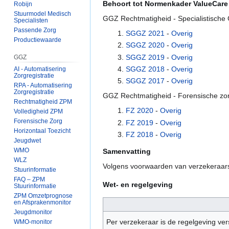
Behoort tot Normenkader ValueCare
Robijn
Stuurmodel Medisch
GGZ Rechtmatigheid - Specialistische
Specialisten
Passende Zorg
SGGZ 2021
-
Overig
Productiewaarde
SGGZ 2020
-
Overig
SGGZ 2019
-
Overig
GGZ
SGGZ 2018
-
Overig
AI - Automatisering
Zorgregistratie
SGGZ 2017
-
Overig
RPA - Automatisering
Zorgregistratie
GGZ Rechtmatigheid - Forensische zo
Rechtmatigheid ZPM
FZ 2020
-
Overig
Volledigheid ZPM
Forensische Zorg
FZ 2019
-
Overig
Horizontaal Toezicht
FZ 2018
-
Overig
Jeugdwet
WMO
Samenvatting
WLZ
Volgens voorwaarden van verzekeraars
Stuurinformatie
FAQ – ZPM
Wet- en regelgeving
Stuurinformatie
ZPM Omzetprognose
en Afsprakenmonitor
Jeugdmonitor
Per verzekeraar is de regelgeving vers
WMO-monitor