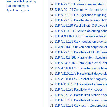
Permanente koppeling
52
D.P.A.99.103 Follow-up neonatale IC o
Paginagegevens
53
D.P.A.99.104 Zorgactiviteit langdurig
Speciale pagina's
54
D.P.A.99.105 OZP gezonde zuigeling 
55
D.P.A.99.106 Parallel declareren OZP
56
D.P.A.99.110 Parallelliteit IC Dialyse 
57
D.P.A.1100.111 Seriële afkeuring consu
58
D.D.A.90.160 Duur complexe erfelijkh
59
D.P.A.99.163 OZP toeslag op ordertar
60
D.A.99.164 Duur van een zorgproduct
61
D.P.A.99.165 Parallelliteit ECMO toe
62
D.P.A.8418.168 Parallelliteit afwezig
63
D.P.A.8418.169 Parallelliteit ambulan
64
D.S.A.1100.174. Serialiteit controlebe
65
D.P.A.1100.175 Parallelliteit dagverpl
66
D.S.A.1100.176. Parallelliteit dagverp
67
D.P.A.1100.177 Parallelliteit intermaxil
68
D.P.A.99.178 Parallelle MRI codes
69
D.P.A.07.179 Parallelliteit binnen sp
70
D.P.A.35.180 Parallelliteit binnen spec
71
D.P.A.99.181 OZP i.c.m. Zorgproduct