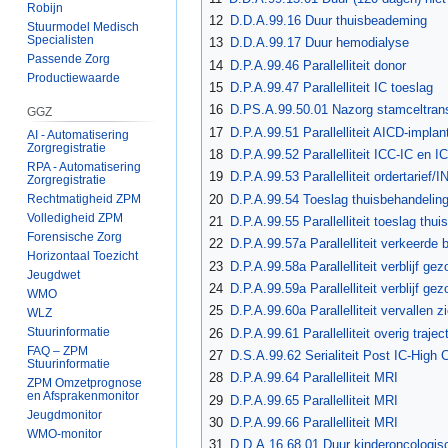
Robijn
12
D.D.A.99.16 Duur thuisbeademing
Stuurmodel Medisch
Specialisten
13
D.D.A.99.17 Duur hemodialyse
Passende Zorg
14
D.P.A.99.46 Parallelliteit donor
Productiewaarde
15
D.P.A.99.47 Parallelliteit IC toeslag
16
D.PS.A.99.50.01 Nazorg stamceltrans
GGZ
17
D.P.A.99.51 Parallelliteit AICD-implan
AI - Automatisering
Zorgregistratie
18
D.P.A.99.52 Parallelliteit ICC-IC en 
RPA - Automatisering
19
D.P.A.99.53 Parallelliteit ordertarief/
Zorgregistratie
20
D.P.A.99.54 Toeslag thuisbehandeling
Rechtmatigheid ZPM
Volledigheid ZPM
21
D.P.A.99.55 Parallelliteit toeslag th
Forensische Zorg
22
D.P.A.99.57a Parallelliteit verkeerde 
Horizontaal Toezicht
23
D.P.A.99.58a Parallelliteit verblijf 
Jeugdwet
24
D.P.A.99.59a Parallelliteit verblijf g
WMO
25
D.P.A.99.60a Parallelliteit vervallen 
WLZ
Stuurinformatie
26
D.P.A.99.61 Parallelliteit overig trajec
FAQ – ZPM
27
D.S.A.99.62 Serialiteit Post IC-High 
Stuurinformatie
28
D.P.A.99.64 Parallelliteit MRI
ZPM Omzetprognose
en Afsprakenmonitor
29
D.P.A.99.65 Parallelliteit MRI
Jeugdmonitor
30
D.P.A.99.66 Parallelliteit MRI
WMO-monitor
31
D.D.A.16.68.01 Duur kinderoncologis