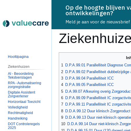
Op de hoogte blijven 
ontwikkelingen?
Meld je aan voor de nieuwsbrief
Ziekenhuiz
Naar
Naar
Hoofdpagina
In
navigatie
zoeken
1
D.P.A.99.01 Parallelliteit Diagnose Com
Ziekenhuizen
springen
springen
2
D.P.A.99.02 Parallelliteit dubbelzijdig
AI - Beoordeling
Tekstverslagen
3
D.P.A.99.04 Parallelliteit ICC
RPA - Automatisering
4
D.P.A.99.05 Parallelliteit ICC
zorgregistratie
5
D.A.99.07 Afkeuring overig Zorgproduc
Digitale Assistent
Zorgverlener
6
D.P.A.99.09 Parallelliteit IC zorgactivite
Horizontaal Toezicht
7
D.P.A.99.11 Parallelliteit IC zorgactivite
Volledigheid
8
D.D.A.99.12 Duur klinisch Zorgproduct
Rechtmatigheid
9
D.D.A.99.13 Duur niet-klinisch operati
Handreiking
10
D.D.A.99.14 Duur niet-klinisch Zorgp
DOT Controleregels
2025
11
D.D.A.99.15.01 Duur (120 dagen) niet