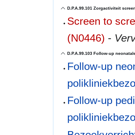
D.P.A.99.101 Zorgactiviteit scree
Screen to scre
(N0446)
-
Verv
D.P.A.99.103 Follow-up neonatale
Follow-up neon
polikliniekbez
Follow-up pedi
polikliniekbez
Bezoekverricht