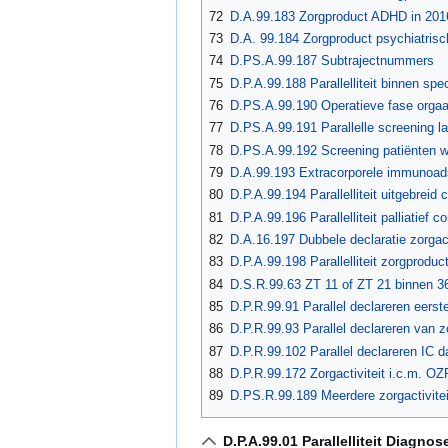
72
D.A.99.183 Zorgproduct ADHD in 201
73
D.A. 99.184 Zorgproduct psychiatrisc
74
D.PS.A.99.187 Subtrajectnummers
75
D.P.A.99.188 Parallelliteit binnen s
76
D.PS.A.99.190 Operatieve fase orgaa
77
D.PS.A.99.191 Parallelle screening l
78
D.PS.A.99.192 Screening patiënten wa
79
D.A.99.193 Extracorporele immunoad
80
D.P.A.99.194 Parallelliteit uitgebreid 
81
D.P.A.99.196 Parallelliteit palliatief 
82
D.A.16.197 Dubbele declaratie zorgact
83
D.P.A.99.198 Parallelliteit zorgprodu
84
D.S.R.99.63 ZT 11 of ZT 21 binnen 3
85
D.P.R.99.91 Parallel declareren eerstel
86
D.P.R.99.93 Parallel declareren van z
87
D.P.R.99.102 Parallel declareren IC d
88
D.P.R.99.172 Zorgactiviteit i.c.m. O
89
D.PS.R.99.189 Meerdere zorgactivitei
D.P.A.99.01 Parallelliteit Diagno