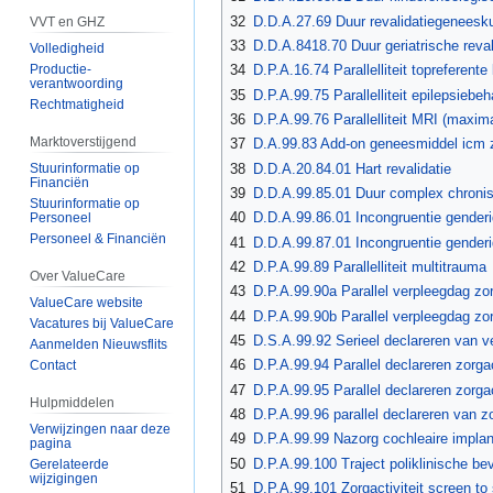
32
D.D.A.27.69 Duur revalidatiegeneesk
VVT en GHZ
33
D.D.A.8418.70 Duur geriatrische reval
Volledigheid
Productie-
34
D.P.A.16.74 Parallelliteit topreferente
verantwoording
35
D.P.A.99.75 Parallelliteit epilepsiebe
Rechtmatigheid
36
D.P.A.99.76 Parallelliteit MRI (maxim
Marktoverstijgend
37
D.A.99.83 Add-on geneesmiddel icm 
38
D.D.A.20.84.01 Hart revalidatie
Stuurinformatie op
Financiën
39
D.D.A.99.85.01 Duur complex chronis
Stuurinformatie op
40
D.D.A.99.86.01 Incongruentie genderid
Personeel
Personeel & Financiën
41
D.D.A.99.87.01 Incongruentie genderid
42
D.P.A.99.89 Parallelliteit multitrauma
Over ValueCare
43
D.P.A.99.90a Parallel verpleegdag zorg
ValueCare website
44
D.P.A.99.90b Parallel verpleegdag zorg
Vacatures bij ValueCare
45
D.S.A.99.92 Serieel declareren van v
Aanmelden Nieuwsflits
46
D.P.A.99.94 Parallel declareren zorga
Contact
47
D.P.A.99.95 Parallel declareren zorgac
Hulpmiddelen
48
D.P.A.99.96 parallel declareren van zo
Verwijzingen naar deze
49
D.P.A.99.99 Nazorg cochleaire implant
pagina
50
D.P.A.99.100 Traject poliklinische bev
Gerelateerde
wijzigingen
51
D.P.A.99.101 Zorgactiviteit screen to