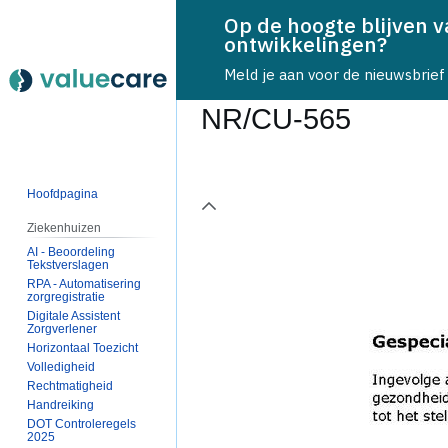
Op de hoogte blijven 
ontwikkelingen?
Meld je aan voor de nieuwsbrief
NR/CU-565
Naar
Naar
navigatie
zoeken
Hoofdpagina
page1
springen
springen
Ziekenhuizen
AI - Beoordeling
Tekstverslagen
RPA - Automatisering
zorgregistratie
Digitale Assistent
Zorgverlener
Horizontaal Toezicht
Volledigheid
Rechtmatigheid
Handreiking
DOT Controleregels
2025