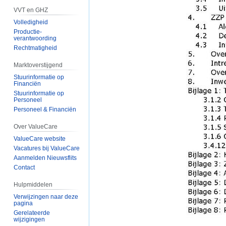
VVT en GHZ
Volledigheid
Productie-
verantwoording
Rechtmatigheid
Marktoverstijgend
Stuurinformatie op
Financiën
Stuurinformatie op
Personeel
Personeel & Financiën
Over ValueCare
ValueCare website
Vacatures bij ValueCare
Aanmelden Nieuwsflits
Contact
Hulpmiddelen
Verwijzingen naar deze
pagina
Gerelateerde
wijzigingen