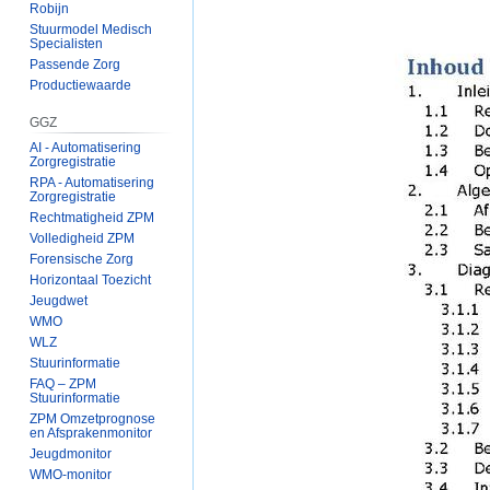
Robijn
Stuurmodel Medisch
Specialisten
Passende Zorg
Productiewaarde
GGZ
AI - Automatisering
Zorgregistratie
RPA - Automatisering
Zorgregistratie
Rechtmatigheid ZPM
Volledigheid ZPM
Forensische Zorg
Horizontaal Toezicht
Jeugdwet
WMO
WLZ
Stuurinformatie
FAQ – ZPM
Stuurinformatie
ZPM Omzetprognose
en Afsprakenmonitor
Jeugdmonitor
WMO-monitor