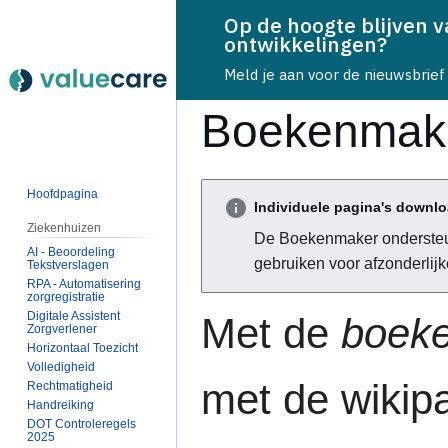
Op de hoogte blijven 
ontwikkelingen?
Speciale pagina
Meld je aan voor de nieuwsbrief
Boekenmak
Naar
Naar
Hoofdpagina
Individuele pagina's downl
navigatie
zoeken
Ziekenhuizen
springen
springen
De Boekenmaker onderste
AI - Beoordeling
gebruiken voor afzonderlijke
Tekstverslagen
RPA - Automatisering
zorgregistratie
Digitale Assistent
Met de
boek
Zorgverlener
Horizontaal Toezicht
Volledigheid
met de wikip
Rechtmatigheid
Handreiking
DOT Controleregels
2025