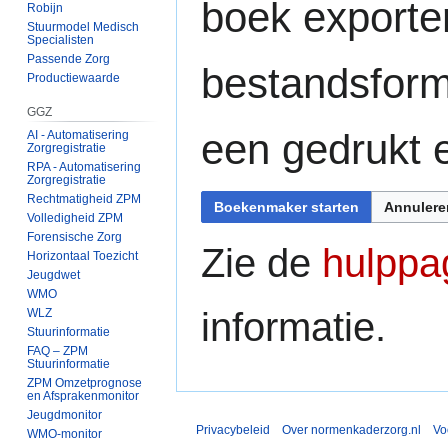
boek exporte
Robijn
Stuurmodel Medisch
Specialisten
Passende Zorg
bestandsform
Productiewaarde
GGZ
een gedrukt 
AI - Automatisering
Zorgregistratie
RPA - Automatisering
Zorgregistratie
Rechtmatigheid ZPM
Boekenmaker starten
Annulere
Volledigheid ZPM
Forensische Zorg
Zie de
hulppa
Horizontaal Toezicht
Jeugdwet
WMO
informatie.
WLZ
Stuurinformatie
FAQ – ZPM
Stuurinformatie
ZPM Omzetprognose
en Afsprakenmonitor
Jeugdmonitor
Privacybeleid
Over normenkaderzorg.nl
Vo
WMO-monitor