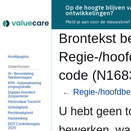
Op de hoogte blijven 
ontwikkelingen?
Meld je aan voor de nieuwsbrief
Brontekst b
Regie-/hoo
Hoofdpagina
Ziekenhuizen
code (N168
AI - Beoordeling
Tekstverslagen
RPA - Automatisering
zorgregistratie
←
Regie-/hoofdb
Digitale Assistent
Zorgverlener
Horizontaal Toezicht
Naar
Naar
U hebt geen 
Volledigheid
navigatie
zoeken
Rechtmatigheid
springen
springen
Handreiking
DOT Controleregels
bewerken, wa
2025