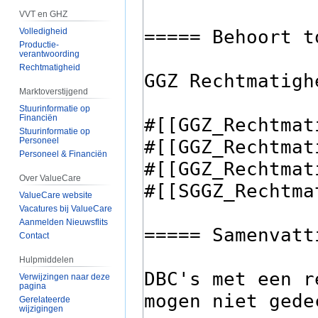
VVT en GHZ
Volledigheid
Productie-
verantwoording
Rechtmatigheid
Marktoverstijgend
Stuurinformatie op
Financiën
Stuurinformatie op
Personeel
Personeel & Financiën
Over ValueCare
ValueCare website
Vacatures bij ValueCare
Aanmelden Nieuwsflits
Contact
Hulpmiddelen
Verwijzingen naar deze
pagina
Gerelateerde
wijzigingen