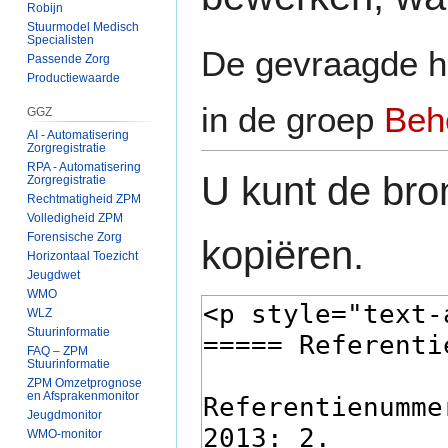
Robijn
Stuurmodel Medisch
Specialisten
De gevraagde h
Passende Zorg
Productiewaarde
in de groep
Beh
GGZ
AI - Automatisering
Zorgregistratie
RPA - Automatisering
U kunt de bro
Zorgregistratie
Rechtmatigheid ZPM
Volledigheid ZPM
Forensische Zorg
kopiëren.
Horizontaal Toezicht
Jeugdwet
WMO
WLZ
Stuurinformatie
FAQ – ZPM
Stuurinformatie
ZPM Omzetprognose
en Afsprakenmonitor
Jeugdmonitor
WMO-monitor