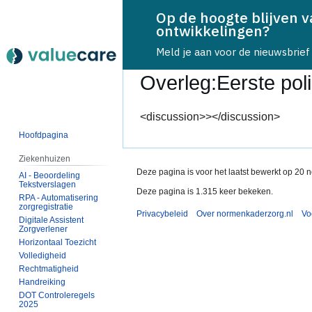
Op de hoogte blijven 
ontwikkelingen?
Meld je aan voor de nieuwsbrief
Overleg
:
Eerste pol
Naar
Naar
<discussion>></discussion>
navigatie
zoeken
Hoofdpagina
springen
springen
Ziekenhuizen
Deze pagina is voor het laatst bewerkt op 20 
AI - Beoordeling
Tekstverslagen
Deze pagina is 1.315 keer bekeken.
RPA - Automatisering
zorgregistratie
Privacybeleid
Over normenkaderzorg.nl
Vo
Digitale Assistent
Zorgverlener
Horizontaal Toezicht
Volledigheid
Rechtmatigheid
Handreiking
DOT Controleregels
2025