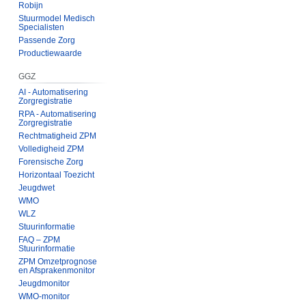
Robijn
Stuurmodel Medisch
Specialisten
Passende Zorg
Productiewaarde
GGZ
AI - Automatisering
Zorgregistratie
RPA - Automatisering
Zorgregistratie
Rechtmatigheid ZPM
Volledigheid ZPM
Forensische Zorg
Horizontaal Toezicht
Jeugdwet
WMO
WLZ
Stuurinformatie
FAQ – ZPM
Stuurinformatie
ZPM Omzetprognose
en Afsprakenmonitor
Jeugdmonitor
WMO-monitor