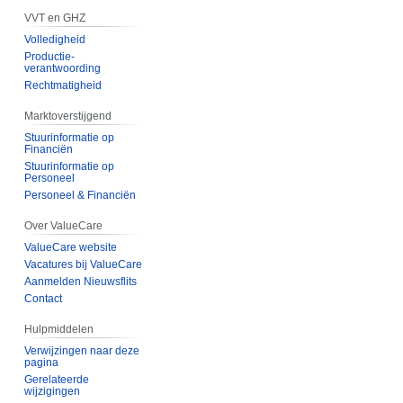
VVT en GHZ
Volledigheid
Productie-
verantwoording
Rechtmatigheid
Marktoverstijgend
Stuurinformatie op
Financiën
Stuurinformatie op
Personeel
Personeel & Financiën
Over ValueCare
ValueCare website
Vacatures bij ValueCare
Aanmelden Nieuwsflits
Contact
Hulpmiddelen
Verwijzingen naar deze
pagina
Gerelateerde
wijzigingen