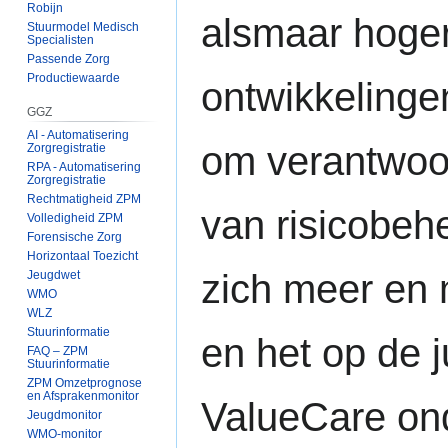
Robijn
alsmaar hoger
Stuurmodel Medisch
Specialisten
Passende Zorg
Productiewaarde
ontwikkelinge
GGZ
AI - Automatisering
om verantwoor
Zorgregistratie
RPA - Automatisering
Zorgregistratie
Rechtmatigheid ZPM
van risicobeh
Volledigheid ZPM
Forensische Zorg
Horizontaal Toezicht
zich meer en 
Jeugdwet
WMO
WLZ
Stuurinformatie
en het op de j
FAQ – ZPM
Stuurinformatie
ZPM Omzetprognose
en Afsprakenmonitor
ValueCare ond
Jeugdmonitor
WMO-monitor