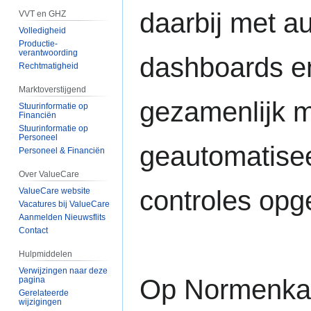
daarbij met au
VVT en GHZ
Volledigheid
Productie-
verantwoording
dashboards en
Rechtmatigheid
Marktoverstijgend
gezamenlijk m
Stuurinformatie op
Financiën
Stuurinformatie op
Personeel
geautomatise
Personeel & Financiën
Over ValueCare
controles opg
ValueCare website
Vacatures bij ValueCare
Aanmelden Nieuwsflits
Contact
Hulpmiddelen
Verwijzingen naar deze
Op Normenkade
pagina
Gerelateerde
wijzigingen