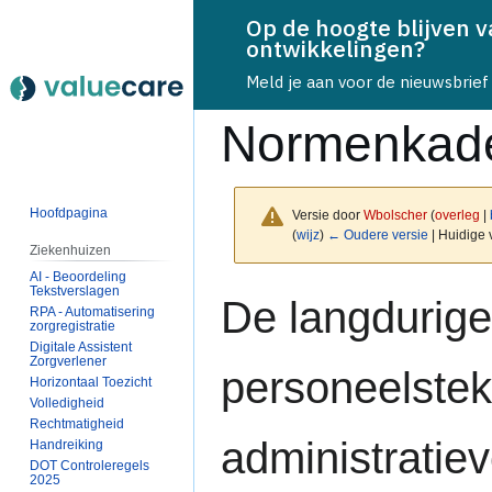
Op de hoogte blijven 
ontwikkelingen?
Meld je aan voor de nieuwsbrief
Normenkad
Hoofdpagina
Versie door
Wbolscher
(
overleg
|
(
wijz
)
← Oudere versie
| Huidige 
Ziekenhuizen
AI - Beoordeling
Tekstverslagen
Naar
Naar
De langdurige
RPA - Automatisering
navigatie
zoeken
zorgregistratie
springen
springen
Digitale Assistent
Zorgverlener
personeelstek
Horizontaal Toezicht
Volledigheid
Rechtmatigheid
administratie
Handreiking
DOT Controleregels
2025