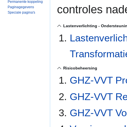
Permanente koppeling
controles nade
Paginagegevens
Speciale pagina's
Lastenverlichting - Ondersteunin
Lastenverlich
Transformat
Risicobeheersing
GHZ-VVT Pro
GHZ-VVT Rec
GHZ-VVT Vol