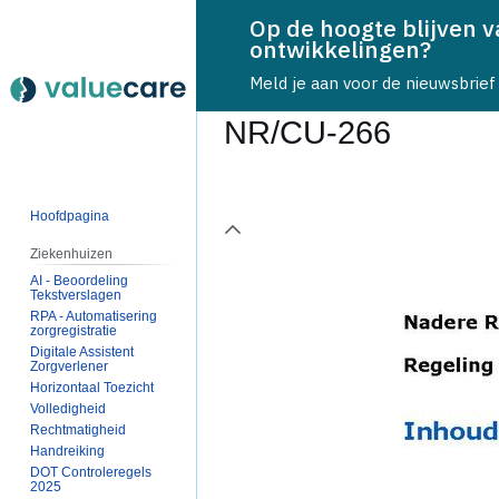
Op de hoogte blijven 
ontwikkelingen?
Meld je aan voor de nieuwsbrief
NR/CU-266
Naar
Naar
navigatie
zoeken
Hoofdpagina
page1
springen
springen
Ziekenhuizen
AI - Beoordeling
Tekstverslagen
RPA - Automatisering
zorgregistratie
Digitale Assistent
Zorgverlener
Horizontaal Toezicht
Volledigheid
Rechtmatigheid
Handreiking
DOT Controleregels
2025