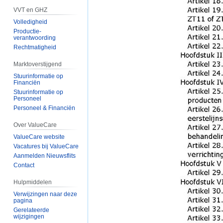
VVT en GHZ
Volledigheid
Productie-
verantwoording
Rechtmatigheid
Marktoverstijgend
Stuurinformatie op
Financiën
Stuurinformatie op
Personeel
Personeel & Financiën
Over ValueCare
ValueCare website
Vacatures bij ValueCare
Aanmelden Nieuwsflits
Contact
Hulpmiddelen
Verwijzingen naar deze
pagina
Gerelateerde
wijzigingen