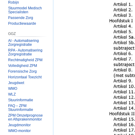
Robijn
Stuurmodel Medisch
Specialisten
Passende Zorg
Productiewaarde
GGZ
AI - Automatisering
Zorgregistratie
RPA - Automatisering
Zorgregistratie
Rechtmatigheid ZPM
Volledigheid ZPM
Forensische Zorg
Horizontaal Toezicht
Jeugdwet
WMO
WLZ
Stuurinformatie
FAQ – ZPM
Stuurinformatie
ZPM Omzetprognose
en Afsprakenmonitor
Jeugdmonitor
WMO-monitor