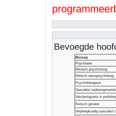
programmeerb
Bevoegde hoof
Beroep
Psychiater
Klinisch psycholoog
Klinisch neuropsycholoog
Psychotherapeut
Specialist ouderengenees
Verslavingsarts in profiel
Klinisch geriater
Verpleegkundig specialist