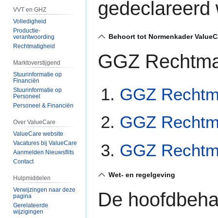
gedeclareerd
VVT en GHZ
Volledigheid
Productie-
Behoort tot Normenkader ValueC
verantwoording
Rechtmatigheid
GGZ Rechtma
Marktoverstijgend
Stuurinformatie op
Financiën
GGZ Rechtma
Stuurinformatie op
Personeel
Personeel & Financiën
GGZ Rechtma
Over ValueCare
ValueCare website
Vacatures bij ValueCare
GGZ Rechtma
Aanmelden Nieuwsflits
Contact
Wet- en regelgeving
Hulpmiddelen
Verwijzingen naar deze
De hoofdbehan
pagina
Gerelateerde
wijzigingen