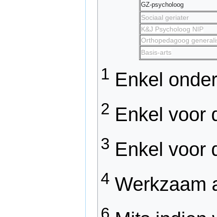
GZ-psycholoog
Sociaal geriater
K&J Psycholoog NIP
Orthopedagoog general
Basis-arts
1
Enkel onder
2
Enkel voor d
3
Enkel voor 
4
Werkzaam als
6