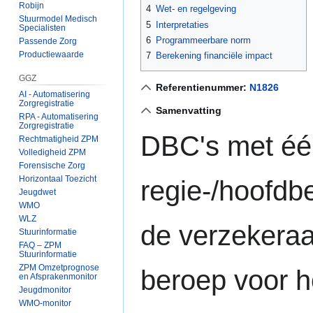
Robijn
4
Wet- en regelgeving
Stuurmodel Medisch
5
Interpretaties
Specialisten
6
Programmeerbare norm
Passende Zorg
Productiewaarde
7
Berekening financiële impact
GGZ
Referentienummer:
N1826
AI - Automatisering
Zorgregistratie
Samenvatting
RPA - Automatisering
Zorgregistratie
DBC's met éé
Rechtmatigheid ZPM
Volledigheid ZPM
Forensische Zorg
Horizontaal Toezicht
regie-/hoofdb
Jeugdwet
WMO
WLZ
de verzekeraa
Stuurinformatie
FAQ – ZPM
Stuurinformatie
ZPM Omzetprognose
beroep voor 
en Afsprakenmonitor
Jeugdmonitor
WMO-monitor