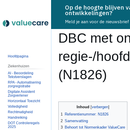
Op de hoogte blijven 
ontwikkelingen?
Meld je aan voor de nieuwsbrief
DBC met o
regie-/hoof
Hoofdpagina
Ziekenhuizen
(N1826)
AI - Beoordeling
Tekstverslagen
RPA - Automatisering
zorgregistratie
Naar
Naar
Digitale Assistent
Zorgverlener
navigatie
zoeken
Horizontaal Toezicht
springen
springen
Volledigheid
Inhoud
Rechtmatigheid
1
Referentienummer: N1826
Handreiking
2
Samenvatting
DOT Controleregels
2025
3
Behoort tot Normenkader ValueCare