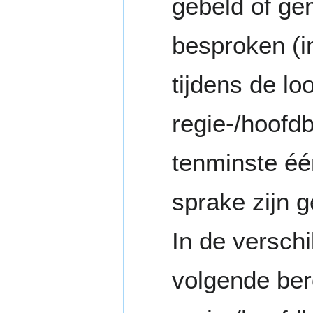
gebeld of gem
besproken (in
tijdens de l
regie-/hoofdb
tenminste éé
sprake zijn 
In de versch
volgende be