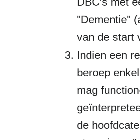
DBC's met ee
"Dementie" (a
van de start
Indien een r
beroep enkel
mag functione
geïnterprete
de hoofdcate