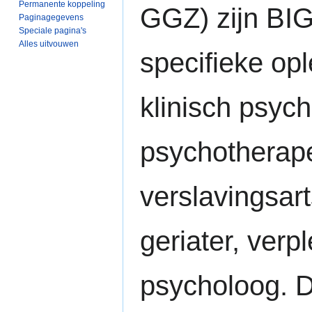
Permanente koppeling
GGZ) zijn BI
Paginagegevens
Speciale pagina's
Alles uitvouwen
specifieke opl
klinisch psyc
psychotherape
verslavingsart
geriater, ver
psycholoog. D