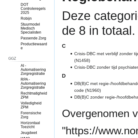
DOT
Controleregels
Deze categori
2025
Robijn
Stuurmodel
de 8 in totaal.
Medisch
Specialisten
Passende Zorg
Productiewaard
C
e
Crisis-DBC met verblijf zonder t
GGZ
(N1458)
AI -
Crisis-DBC zonder tijd psychiate
Automatisering
Zorgregistratie
D
RPA -
DB(B)C met regie-/hoofdbehande
Automatisering
Zorgregistratie
code (N1960)
Rechtmatigheid
DB(B)C zonder regie-/hoofdbeh
ZPM
Volledigheid
ZPM
Overgenomen v
Forensische
Zorg
Horizontaal
"
https://www.no
Toezicht
Jeugdwet