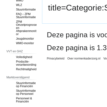
WMO
title=Categori
WLZ
Stuurinformatie
FAQ – ZPM
Stuurinformatie
ZPM
Omzetprognose
en
Afsprakenmonit
Deze pagina is voo
or
Jeugdmonitor
WMO-monitor
Deze pagina is 1.
VVT en GHZ
Volledigheid
Privacybeleid
Over normenkaderzorg.nl
Vo
Productie-
verantwoording
Rechtmatigheid
Marktoverstijgend
Stuurinformatie
op Financiën
Stuurinformatie
op Personeel
Personeel &
Financiën