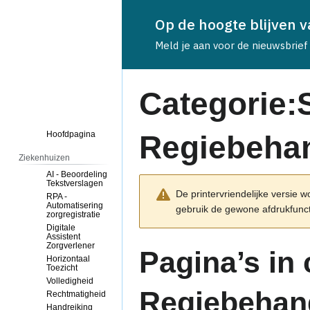
Op de hoogte blijven 
Categorie
Meld je aan voor de nieuwsbrief
Nederlands
Categorie
:
Hoofdpagina
Regiebeha
Ziekenhuizen
AI - Beoordeling
Naar
Naar
Tekstverslagen
De printervriendelijke versie 
navigatie
zoeken
RPA -
Automatisering
gebruik de gewone afdrukfunct
springen
springen
zorgregistratie
Digitale
Assistent
Zorgverlener
Pagina’s in
Horizontaal
Toezicht
Volledigheid
Regiebehan
Rechtmatigheid
Handreiking