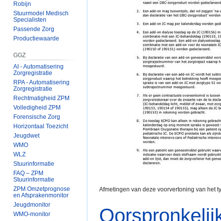
Robijn
Stuurmodel Medisch
Specialisten
Passende Zorg
Productiewaarde
GGZ
AI - Automatisering
Zorgregistratie
RPA - Automatisering
Zorgregistratie
Rechtmatigheid ZPM
Volledigheid ZPM
Forensische Zorg
Horizontaal Toezicht
Jeugdwet
WMO
WLZ
Stuurinformatie
FAQ – ZPM
Stuurinformatie
ZPM Omzetprognose
Afmetingen van deze voorvertoning van het 
en Afsprakenmonitor
Jeugdmonitor
Oorspronkelij
WMO-monitor