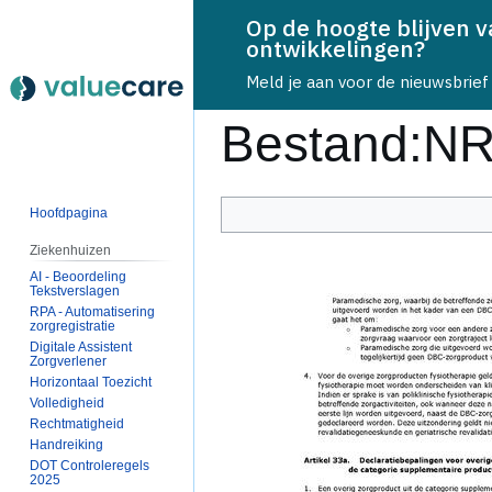
Op de hoogte blijven 
ontwikkelingen?
Bestand
Meld je aan voor de nieuwsbrief
Bestand
:
NR
Hoofdpagina
Naar
Naar
navigatie
zoeken
Ziekenhuizen
springen
springen
AI - Beoordeling
Tekstverslagen
RPA - Automatisering
zorgregistratie
Digitale Assistent
Zorgverlener
Horizontaal Toezicht
Volledigheid
Rechtmatigheid
Handreiking
DOT Controleregels
2025