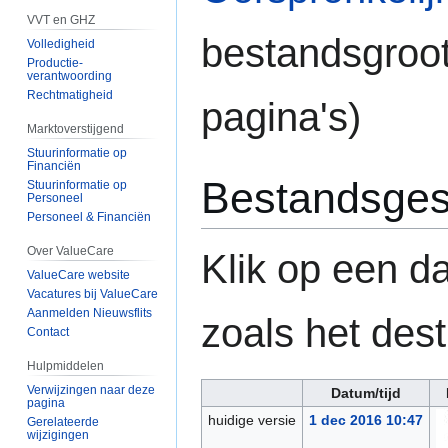
VVT en GHZ
bestandsgroo
Volledigheid
Productie-
verantwoording
Rechtmatigheid
pagina's)
Marktoverstijgend
Stuurinformatie op
Financiën
Bestandsges
Stuurinformatie op
Personeel
Personeel & Financiën
Over ValueCare
Klik op een da
ValueCare website
Vacatures bij ValueCare
Aanmelden Nieuwsflits
zoals het dest
Contact
Hulpmiddelen
Verwijzingen naar deze
Datum/tijd
pagina
huidige versie
1 dec 2016 10:47
Gerelateerde
wijzigingen