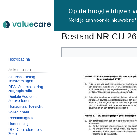
Op de hoogte blijven 
Meld je aan voor de nieuwsbrief
Bestand
Bestand
:
NR CU 26
Naar
Naar
Hoofdpagina
navigatie
zoeken
springen
springen
Ziekenhuizen
AI - Beoordeling
Tekstverslagen
RPA - Automatisering
zorgregistratie
Digitale Assistent
Zorgverlener
Horizontaal Toezicht
Volledigheid
Rechtmatigheid
Handreiking
DOT Controleregels
2025