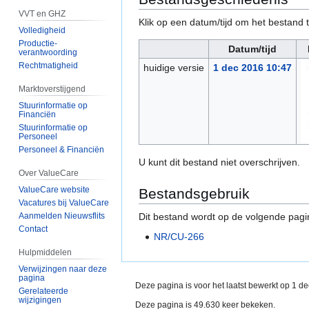
VVT en GHZ
Klik op een datum/tijd om het bestand t
Volledigheid
Productie-
Datum/tijd
verantwoording
Rechtmatigheid
huidige versie
1 dec 2016 10:47
Marktoverstijgend
Stuurinformatie op
Financiën
Stuurinformatie op
Personeel
Personeel & Financiën
U kunt dit bestand niet overschrijven.
Over ValueCare
ValueCare website
Bestandsgebruik
Vacatures bij ValueCare
Aanmelden Nieuwsflits
Dit bestand wordt op de volgende pagi
Contact
NR/CU-266
Hulpmiddelen
Verwijzingen naar deze
pagina
Deze pagina is voor het laatst bewerkt op 1 d
Gerelateerde
wijzigingen
Deze pagina is 49.630 keer bekeken.