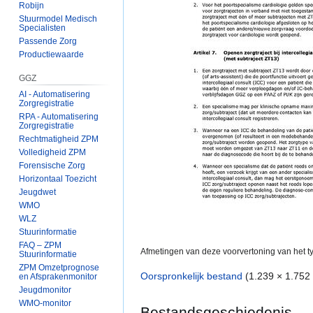
Robijn
Stuurmodel Medisch
Specialisten
Passende Zorg
Productiewaarde
GGZ
AI - Automatisering
Zorgregistratie
RPA - Automatisering
Zorgregistratie
Rechtmatigheid ZPM
Volledigheid ZPM
Forensische Zorg
Horizontaal Toezicht
Jeugdwet
WMO
WLZ
Stuurinformatie
FAQ – ZPM
Afmetingen van deze voorvertoning van het 
Stuurinformatie
ZPM Omzetprognose
Oorspronkelijk bestand
(1.239 × 1.752
en Afsprakenmonitor
Jeugdmonitor
WMO-monitor
Bestandsgeschiedenis