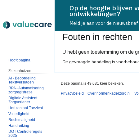
Op de hoogte blijven 
ontwikkelingen?
Bestand
Meld je aan voor de nieuwsbrief
Fouten in rechten
Naar
Naar
U hebt geen toestemming om de ge
navigatie
zoeken
Hoofdpagina
De gevraagde handeling is voorbehoud
springen
springen
Ziekenhuizen
AI - Beoordeling
Tekstverslagen
Deze pagina is 49.631 keer bekeken.
RPA - Automatisering
zorgregistratie
Privacybeleid
Over normenkaderzorg.nl
Vo
Digitale Assistent
Zorgverlener
Horizontaal Toezicht
Volledigheid
Rechtmatigheid
Handreiking
DOT Controleregels
2025