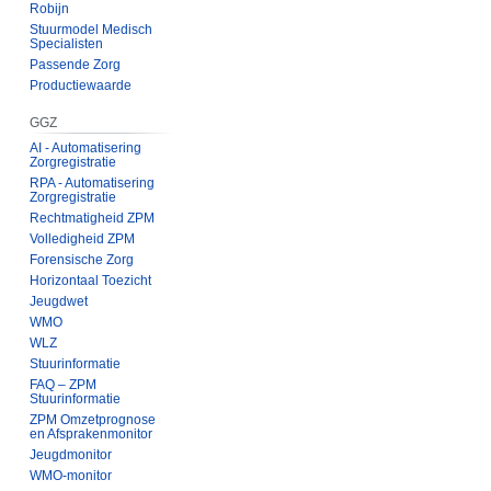
Robijn
Stuurmodel Medisch
Specialisten
Passende Zorg
Productiewaarde
GGZ
AI - Automatisering
Zorgregistratie
RPA - Automatisering
Zorgregistratie
Rechtmatigheid ZPM
Volledigheid ZPM
Forensische Zorg
Horizontaal Toezicht
Jeugdwet
WMO
WLZ
Stuurinformatie
FAQ – ZPM
Stuurinformatie
ZPM Omzetprognose
en Afsprakenmonitor
Jeugdmonitor
WMO-monitor