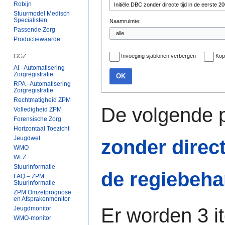
Robijn
Stuurmodel Medisch
Specialisten
Naamruimte:
Passende Zorg
Productiewaarde
GGZ
Invoeging sjablonen verbergen
Kop
AI - Automatisering
Zorgregistratie
OK
RPA - Automatisering
Zorgregistratie
Rechtmatigheid ZPM
De volgende p
Volledigheid ZPM
Forensische Zorg
Horizontaal Toezicht
Jeugdwet
zonder direct
WMO
WLZ
Stuurinformatie
de regiebeha
FAQ – ZPM
Stuurinformatie
ZPM Omzetprognose
en Afsprakenmonitor
Er worden 3 i
Jeugdmonitor
WMO-monitor