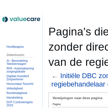
Pagina's die
zonder direc
Hoofdpagina
Ziekenhuizen
van de regi
AI - Beoordeling
Tekstverslagen
RPA - Automatisering
zorgregistratie
←
Initiële DBC zo
Digitale Assistent
Zorgverlener
regiebehandelaar
Horizontaal Toezicht
Volledigheid
Rechtmatigheid
Naar
Naar
Handreiking
Verwijzingen naar deze pagina
navigatie
zoeken
DOT Controleregels
Pagina:
springen
springen
2025