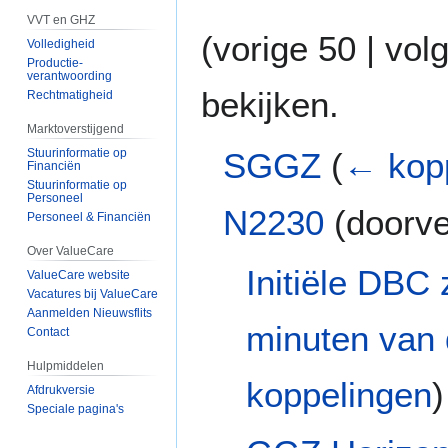
VVT en GHZ
(
vorige 50
|
vol
Volledigheid
Productie-
verantwoording
bekijken.
Rechtmatigheid
Marktoverstijgend
SGGZ
(
← kop
Stuurinformatie op
Financiën
Stuurinformatie op
Personeel
N2230
(doorve
Personeel & Financiën
Over ValueCare
Initiële DBC 
ValueCare website
Vacatures bij ValueCare
Aanmelden Nieuwsflits
minuten van 
Contact
Hulpmiddelen
koppelingen
)
Afdrukversie
Speciale pagina's